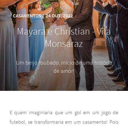
CASAMENTOS
|
24 OUT, 2022
Mayara e Christian - Vila
Monsaraz
Um beijo roubado, início de uma história
de amor!
E quem imaginiaria que um gol em um jogo de
futebol, se transformaria em um casamento! Pois