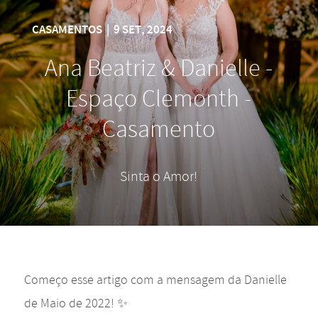
CASAMENTOS
|
9 SET, 2024
Ana Beatriz & Danielle -
Espaço Clemonth -
Casamento
Sinta o Amor!
Começo esse artigo com a mensagem da Danielle
de Maio de 2022! ✨