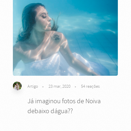
Artigo
23 mar, 2020
54
reações
Já imaginou fotos de Noiva
debaixo dágua??