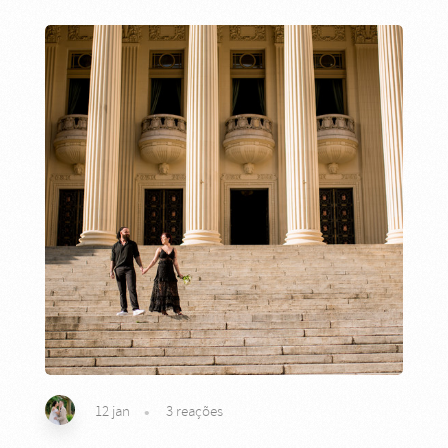
12 jan
3
reações