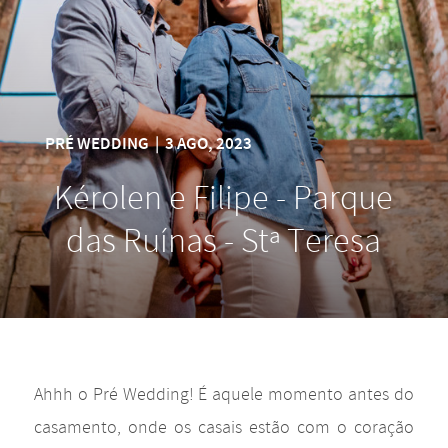
PRÉ WEDDING
|
3 AGO, 2023
Kérolen e Filipe - Parque
das Ruínas - Stª Teresa
Ahhh o Pré Wedding! É aquele momento antes do
casamento, onde os casais estão com o coração