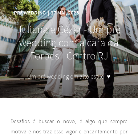
PRÉ WEDDING
|
17 MAI, 2023
Juliana e Cézar - Um pré
wedding com a cara da
Forbes - Centro RJ
Um pré wedding em alto estilo. ♥
Desafios é buscar o novo, é algo que sempre
motiva e nos traz esse vigor e encantamento por