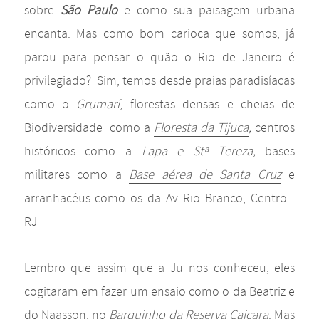
sobre
São Paulo
e como sua paisagem urbana
encanta. Mas como bom carioca que somos, já
parou para pensar o quão o Rio de Janeiro é
privilegiado? Sim, temos desde praias paradisíacas
como o
Grumarí
, florestas densas e cheias de
Biodiversidade como a
Floresta da Tijuca
,
centros
históricos como a
Lapa e Stª Tereza
,
bases
militares como a
Base aérea de Santa Cruz
e
arranhacéus como os da Av Rio Branco, Centro -
RJ
Lembro que assim que a Ju nos conheceu, eles
cogitaram em fazer um ensaio como o da Beatriz e
do Naasson, no
Barquinho da Reserva Caiçara
. Mas