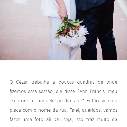
O Cézar trabalha a poucas quadras de onde
fizemos essa sessão, ele disse. "Ahh Francis, meu
escritório é naquele prédio ali..." Então vi uma
placa com o nome da rua. Falei, queridos, vamos
fazer uma foto ali. Ou seja, isso traz muito da